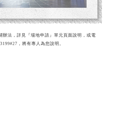
關辦法，詳見『場地申請』單元頁面說明，或電
02-3199#27，將有專人為您說明。