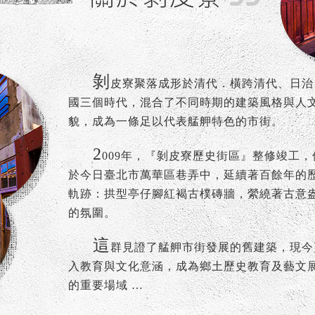
剝
皮寮聚落成形於清代．橫跨清代、日治
國三個時代，混合了不同時期的建築風格與人
貌，成為一條足以代表艋舺特色的市街。
2
009年，『剝皮寮歷史街區』整修竣工，
於今日臺北市萬華區巷弄中，延續著百餘年的
軌跡：拱型亭仔腳紅褐古樸磚牆，縈繞著古意
的氛圍。
這
群見證了艋舺市街發展的舊建築，現今
入教育與文化意涵，成為鄉土歷史教育及藝文
的重要場域 …