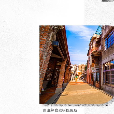
白晝剝皮寮
街區風貌