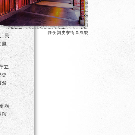
靜夜剝皮寮
街區風貌
、民
文風
佇立
歷史
盎然
更融
展演