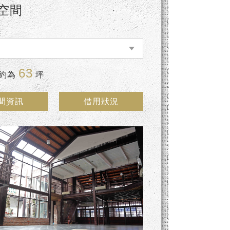
空間
63
小約為
坪
間資訊
借用狀況