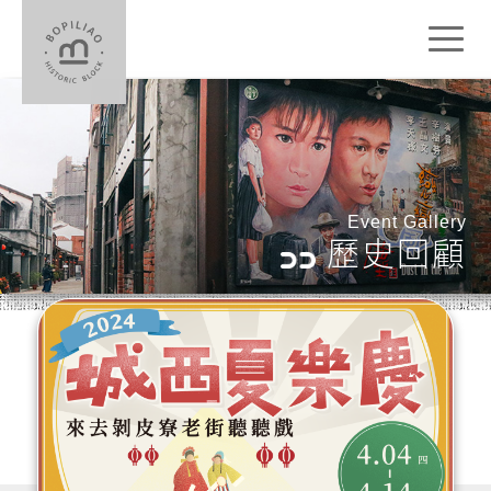
Toggl
naviga
Event Gallery
歷史回顧