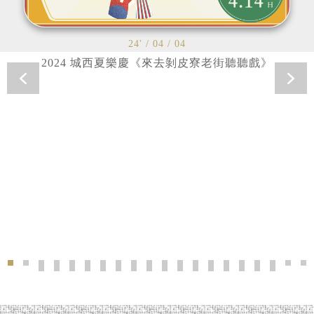
24' / 04 / 04
2024 城西夏樂慶《來去剝皮寮老街聽聽戲》
2024 城西夏樂慶《來去剝皮寮老街聽聽戲》'>
2024北市大．街劇場UT Street Epic 實境APP導覽-時
2024林榮 · 台灣之美油畫創作展'>
《拾伍拾陸．拍你個街》展覽'>
《給平凡人的萬華散策——社會集會》城市藝術
2023《城西生活節｜看電影的我們 》'>
適得其所【以動保挺野保】巡迴展'>
剝剝看電影 青春Way 台灣短片放映'
【2023城西夏樂慶】來!剝皮寮亭
城光'>
2022【城西生活節】萬華衣
夏日工藝FUN心玩'>
23' / 01 / 10
剝剝學堂×果陀劇場—
《剝剝起家厝》端午
24' / 02 / 10
24' / 01 / 10
剝剝看電影 台灣
《艋舺時光縮
城光
24' / 04 / 
剝皮寮 2
202
20
《拾
22' 
《百
23'
23'
2
【剝剝看電影】3月號 週三不羈夜 | 台灣短打經典重映
2020《城西生活節》艋舺狂歡慶典 巡遊城西常民
《剝剝起家厝》踅街剝皮寮 厝邊頭尾聊-地方文
《剝剝起家厝X萬華老城咖啡香》系列活動'
剝皮寮歷史街區《剝剝起家厝》竹藝生活
2020【城西生活節】來去捉迷藏！'>
『城西』生活節 『一起好』過冬'
剝剝看電影「行影‧不離──李行
來趣迺菜市仔 東三水街市場
萬華饗樂季 夏日童樂會'
idea TAIPEI創
2018臺灣夢想城鄉
童心看世界'>
冬至剝皮寮 
中秋玩藝節
巡遊艋
18'