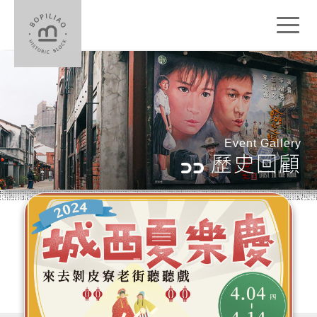
Toggl
naviga
Event Gallery
歷史回顧