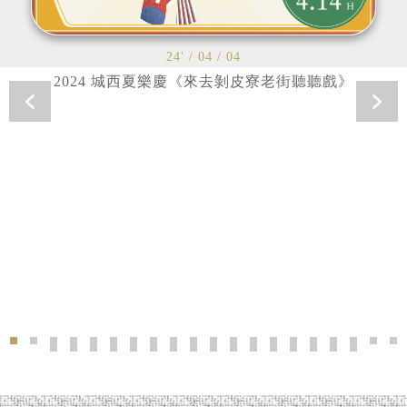
24' / 04 / 04
2024 城西夏樂慶《來去剝皮寮老街聽聽戲》
2024 城西夏樂慶《來去剝皮寮老街聽聽戲》'>
2024北市大．街劇場UT Street Epic 實境APP導覽-時
2024林榮 · 台灣之美油畫創作展'>
《拾伍拾陸．拍你個街》展覽'>
《給平凡人的萬華散策——社會集會》城市藝術
2023《城西生活節｜看電影的我們 》'>
適得其所【以動保挺野保】巡迴展'>
剝剝看電影 青春Way 台灣短片放映'
【2023城西夏樂慶】來!剝皮寮亭
城光'>
2022【城西生活節】萬華衣
夏日工藝FUN心玩'>
23' / 01 / 10
剝剝學堂×果陀劇場—
《剝剝起家厝》端午
24' / 02 / 10
24' / 01 / 10
剝剝看電影 台灣
《艋舺時光縮
城光
24' / 04 / 
剝皮寮 2
202
20
《拾
22' 
《百
23'
23'
2
【剝剝看電影】3月號 週三不羈夜 | 台灣短打經典重映
2020《城西生活節》艋舺狂歡慶典 巡遊城西常民
《剝剝起家厝》踅街剝皮寮 厝邊頭尾聊-地方文
《剝剝起家厝X萬華老城咖啡香》系列活動'
剝皮寮歷史街區《剝剝起家厝》竹藝生活
2020【城西生活節】來去捉迷藏！'>
『城西』生活節 『一起好』過冬'
剝剝看電影「行影‧不離──李行
來趣迺菜市仔 東三水街市場
萬華饗樂季 夏日童樂會'
idea TAIPEI創
2018臺灣夢想城鄉
童心看世界'>
冬至剝皮寮 
中秋玩藝節
巡遊艋
18'