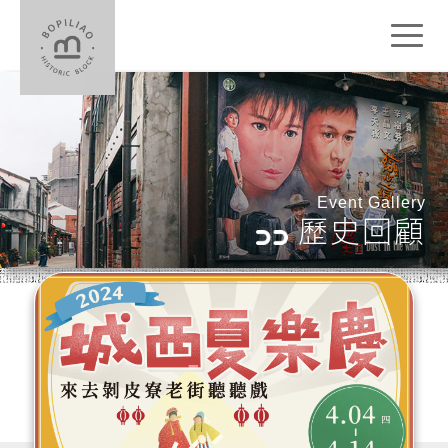
Toggl
naviga
Event Gallery
歷史回顧