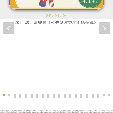
24' / 04 / 04
2024 城西夏樂慶《來去剝皮寮老街聽聽戲》
2024 城西夏樂慶《來去剝皮寮老街聽聽戲》'>
2024北市大．街劇場UT Street Epic 實境APP導覽-時
2024林榮 · 台灣之美油畫創作展'>
《拾伍拾陸．拍你個街》展覽'>
《給平凡人的萬華散策——社會集會》城市藝術
2023《城西生活節｜看電影的我們 》'>
適得其所【以動保挺野保】巡迴展'>
剝剝看電影 青春Way 台灣短片放映'
【2023城西夏樂慶】來!剝皮寮亭
城光'>
2022【城西生活節】萬華衣
夏日工藝FUN心玩'>
23' / 01 / 10
剝剝學堂×果陀劇場—
《剝剝起家厝》端午
24' / 02 / 10
24' / 01 / 10
剝剝看電影 台灣
《艋舺時光縮
城光
24' / 04 / 
剝皮寮 2
202
20
《拾
22' 
《百
23'
23'
2
【剝剝看電影】3月號 週三不羈夜 | 台灣短打經典重映
2020《城西生活節》艋舺狂歡慶典 巡遊城西常民
《剝剝起家厝》踅街剝皮寮 厝邊頭尾聊-地方文
《剝剝起家厝X萬華老城咖啡香》系列活動'
剝皮寮歷史街區《剝剝起家厝》竹藝生活
2020【城西生活節】來去捉迷藏！'>
『城西』生活節 『一起好』過冬'
剝剝看電影「行影‧不離──李行
來趣迺菜市仔 東三水街市場
萬華饗樂季 夏日童樂會'
idea TAIPEI創
2018臺灣夢想城鄉
童心看世界'>
冬至剝皮寮 
中秋玩藝節
巡遊艋
18'