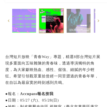
台灣短片放映「青春Way」專題，精選8部台灣短片展
現多重面向五味雜陳的青春味，透過導演獨特的角
度，為大家獻映熱血、感性、倔強、細膩的年少輕
狂。希望引領觀眾重拾曾經一同苦澀過的青春年華，
在自以為最寂寞的時刻感到共鳴。
●報名：
Accupass報名按我
●日期：05/27 (六)、05/28(日)
●地點：剝皮寮歷史街區 視聽室（臺北市萬華區康定