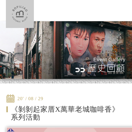
Event Gallery
歷史回顧
20' / 08 / 29
《剝剝起家厝X萬華老城咖啡香》
系列活動