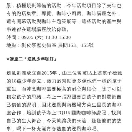
景，積極規劃籌備的活動，今年活動項目除了去年也
有的跑店集章、導覽、咖啡小廚房、咖啡講座之外，
還有開幕活動與咖啡主題策展等，這些活動的產生與
串連都在這場講座說給你聽。
時間：09.05 (六) 13:30-15:00
地點：剝皮寮歷史街區 展間153、155號
⭐講座二「逆風少年咖好」
逆風劇團成立自2015年，由三位曾被貼上壞孩子標籤
的18歲少年創立，致力於幫助更多像他們一樣的孩子
重生。而沖煮咖啡需要極高的耐心與細心，除了可以
穩定孩子的思緒，考上一張證照更是孩子們對屬於自
己價值的證明，因此逆風與南機場方荷生里長的咖啡
廳合作，培訓孩子考上TQUK國際咖啡師證照，找到
自己的生人舞台，今天就讓我們來這，聽聽他們的故
事，喝下一杯充滿青春熱血的逆風咖啡吧。