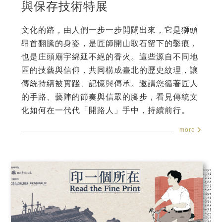
與保存技術特展
文化的路，由人們一步一步開闢出來，它是獅頭
昂首翻騰的身姿，是匠師開山取石留下的鑿痕，
也是庄頭廟宇綿延不絕的香火。這些源自不同地
區的技藝與信仰，共同構成臺北的歷史紋理，讓
傳統持續被實踐、記憶與傳承。邀請您循著匠人
的手路、藝陣的節奏與信眾的腳步，看見傳統文
化如何在一代代「開路人」手中，持續前行。
more