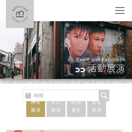
Toggl
naviga
Event and Exhibition
活動展演
所有
今日
即將
歷史
展演
展演
發生
展演