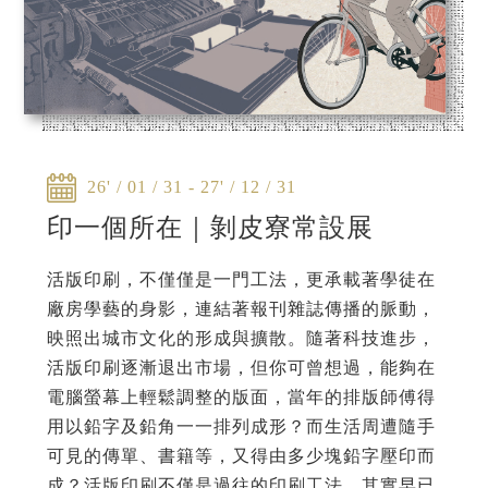
26' / 01 / 31 - 27' / 12 / 31
印一個所在｜剝皮寮常設展
活版印刷，不僅僅是一門工法，更承載著學徒在
廠房學藝的身影，連結著報刊雜誌傳播的脈動，
映照出城市文化的形成與擴散。隨著科技進步，
活版印刷逐漸退出市場，但你可曾想過，能夠在
電腦螢幕上輕鬆調整的版面，當年的排版師傅得
用以鉛字及鉛角一一排列成形？而生活周遭隨手
可見的傳單、書籍等，又得由多少塊鉛字壓印而
成？活版印刷不僅是過往的印刷工法，其實早已