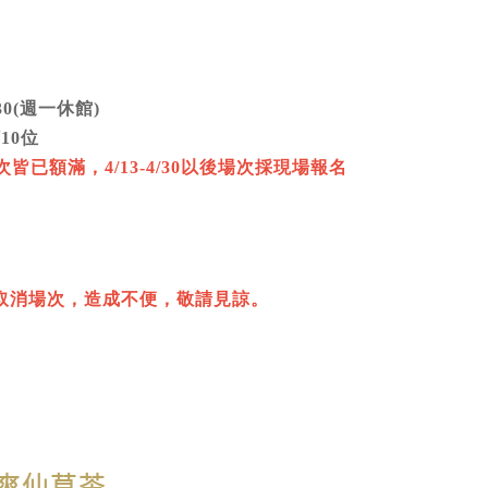
5:30(週一休館)
10位
場次皆已額滿，4/13-4/30以後場次採現場報名
取消場次，造成不便，敬請見諒。
清爽仙草茶