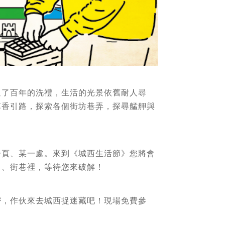
過了百年的洗禮，生活的光景依舊耐人尋
草香引路，探索各個街坊巷弄，探尋艋舺與
一頁、某一處。來到《城西生活節》您將會
中、街巷裡，等待您來破解！
密，作伙來去城西捉迷藏吧！現場免費參