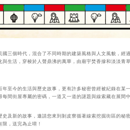
民國三個時代，混合了不同時期的建築風格與人文風貌，經
化與生活，穿梭於人聲鼎沸的萬華，由廟宇焚香摻和淡淡青
百年至今的生活與歷史故事，更有許多秘密曾經被紀錄在某
尋每間街屋專屬的密碼，一道又一道的謎題與線索藏在展間
歷史及新的故事，邀請您來到剝皮寮循著線索挖掘街區的秘
有限，送完為止唷！