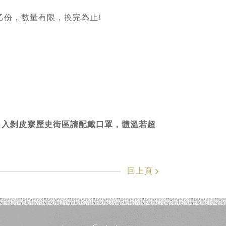
乙份，數量有限，換完為止!
出入剝皮寮歷史街區請配戴口罩，體溫若超
回上頁