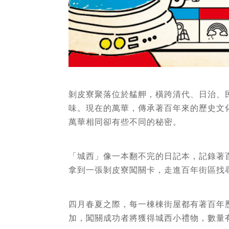
剝皮寮聚落位於艋舺，橫跨清代、日治、
味。現在的萬華，傳承著百年來的歷史文
萬華相同卻有些不同的秘密。
「城西」像一本翻不完的日記本，記錄著
拿到一張剝皮寮闖關卡，走進百年街區找
四月春夏之際，每一棟棟街屋都有著百年
加，闖關成功者將獲得城西小禮物，數量