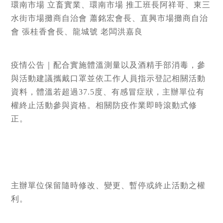
環南市場 立畜實業、環南市場 推工班長阿祥哥、東三
水街市場攤商自治會 蕭銘宏會長、直興市場攤商自治
會 張桂香會長、龍城號 老闆洪嘉良
疫情公告｜配合實施體溫測量以及酒精手部消毒，參
與活動建議攜戴口罩並依工作人員指示登記相關活動
資料，體溫若超過37.5度、有感冒症狀，主辦單位有
權終止活動參與資格。相關防疫作業即時滾動式修
正。
主辦單位保留隨時修改、變更、暫停或終止活動之權
利。