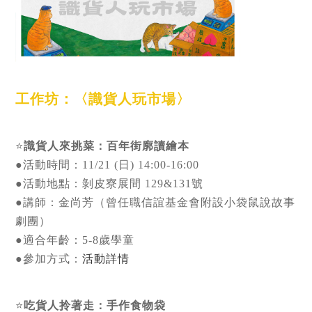
工作坊：〈識貨人玩市場〉
⭐
識貨人來挑菜：百年街廓讀繪本
●活動時間：11/21 (日) 14:00-16:00
●活動地點：剝皮寮展間 129&131號
●講師：金尚芳（曾任職信誼基金會附設小袋鼠說故事
劇團）
●適合年齡：5-8歲學童
●參加方式：
活動詳情
⭐
吃貨人拎著走：手作食物袋