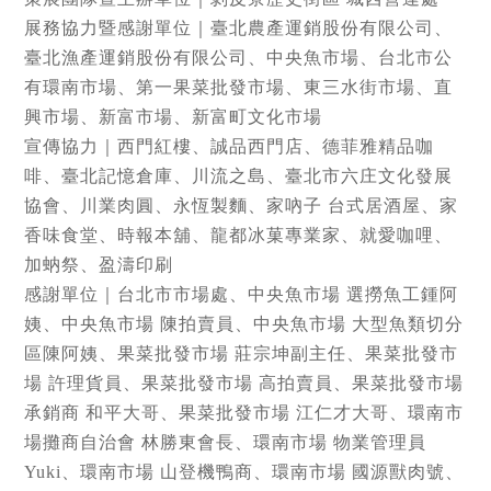
展務協力暨感謝單位｜臺北農產運銷股份有限公司、
臺北漁產運銷股份有限公司、中央魚市場、台北市公
有環南市場、第一果菜批發市場、東三水街市場、直
興市場、新富市場、新富町文化市場
宣傳協力｜西門紅樓、誠品西門店、德菲雅精品咖
啡、臺北記憶倉庫、川流之島、臺北市六庄文化發展
協會、川業肉圓、永恆製麵、家吶子 台式居酒屋、家
香味食堂、時報本舖、龍都冰菓專業家、就愛咖哩、
加蚋祭、盈濤印刷
感謝單位｜台北市市場處、中央魚市場 選撈魚工鍾阿
姨、中央魚市場 陳拍賣員、中央魚市場 大型魚類切分
區陳阿姨、果菜批發市場 莊宗坤副主任、果菜批發市
場 許理貨員、果菜批發市場 高拍賣員、果菜批發市場
承銷商 和平大哥、果菜批發市場 江仁才大哥、環南市
場攤商自治會 林勝東會長、環南市場 物業管理員
Yuki、環南市場 山登機鴨商、環南市場 國源獸肉號、