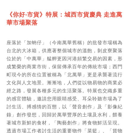
《你好‧市貨》特展：城西市貨慶典 走進萬
華市場聚落
座落於「加蚋仔」（今南萬華舊稱）的批發市場稱為
台北的大冰箱，供應著整個城市的溫飽，剝皮寮聚落
位於的「中萬華」艋舺更因河港頻繁交易的因素，形
成繁榮的商業市街，保留傳承百年的傳統市場；西門
町現今的所在位置被稱為「北萬華」更是承襲著流行
文化與人文地景。漸漸地，人們從以物易物的商業必
經之路，發展各種多元的生活聚落。特展也交織多重
的感官體驗，邀請您用眼睛感受、耳朵聆聽市場為了
討生活、搏感情的百態，以「聲音創作」及「影像紀
錄」創作發想，回歸於萬華豐厚的土壤及水利，餵養
著城市新鮮的食材，「陶藝創作」將食物鮮活呈現。
透過市場工作者討生活的重要物件「菜籃」、「貨物