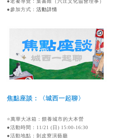
●老饕導覽：葉書維（六庄文化協會理事）
●參加方式：
活動詳情
焦點座談：〈城西一起聊〉
⭐萬華大冰箱：餵養城市的大本營
●活動時間：11/21 (日) 15:00-16:30
●活動地點：剝皮寮演藝廳