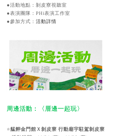
●活動地點：剝皮寮視聽室
●表演團隊：PHi表演工作室
●參加方式：
活動詳情
周邊活動：〈厝邊一起玩〉
⭐
艋舺金門館Ｘ剝皮寮 行動廟宇駐駕剝皮寮