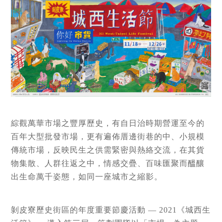
綜觀萬華市場之豐厚歷史，有自日治時期營運至今的
百年大型批發市場，更有遍佈厝邊街巷的中、小規模
傳統市場，反映民生之供需緊密與熱絡交流，在其貨
物集散、人群往返之中，情感交疊、百味匯聚而醞釀
出生命萬千姿態，如同一座城市之縮影。
剝皮寮歷史街區的年度重要節慶活動 — 2021《城西生