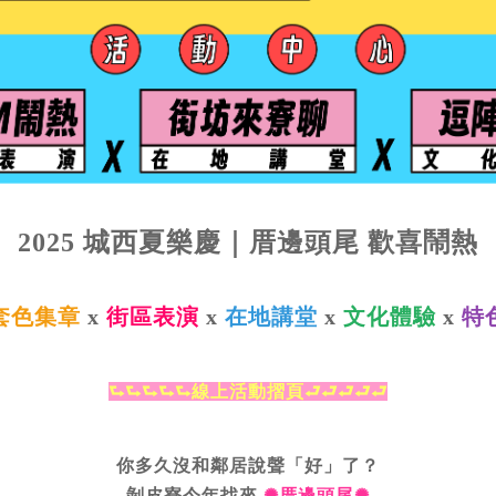
2025 城西夏樂慶｜厝邊頭尾 歡喜鬧熱
套色集章
x
街區表演
x
在地講堂
x
文化體驗
x
特
⮑⮑⮑⮑⮑線上活動摺頁⮐⮐⮐⮐⮐
你多久沒和鄰居說聲「好」了？
剝皮寮今年找來
✺厝邊頭尾✺