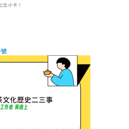
紀念小卡！
9號