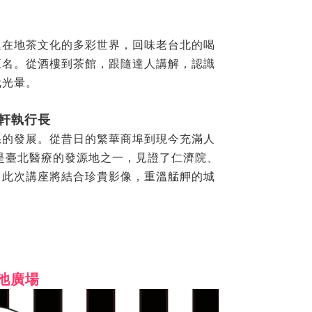
進在地茶文化的多彩世界，回味老台北的喝
正名。從酒樓到茶館，跟隨達人講解，認識
代光暈。
讚軒執行長
系的發展。從昔日的繁華商埠到現今充滿人
是臺北醫療的發源地之一，見證了仁濟院、
。此次講座將結合珍貴影像，重溫艋舺的城
防池廣場