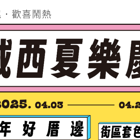
尾．歡喜鬧熱