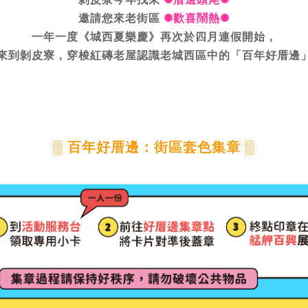
邀請您來老街區
✺歡喜鬧熱✺
一年一度《城西夏樂慶》再次於四月連假開始，
來到剝皮寮，穿梭紅磚老屋認識老城西區中的「百年好厝邊
▒ 百年好厝邊：街區套色集章 ▒