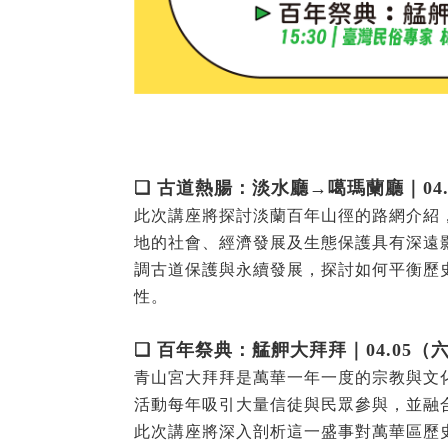
❏ 古道熱腸：淡水廳→噶瑪蘭廳｜04.05
此次講座將探討淡蘭百年山徑的路網介紹
地的社會、經濟發展及生態保護具有深遠
調古道保護與永續發展，探討如何平衡歷
性。
❏ 百年祭典：艋舺大拜拜｜04.05（六）1
青山宮大拜拜是萬華一年一度的宗教與文
活動每年吸引大量信徒與民眾參與，並融
此次講座將深入剖析這一盛事對萬華區歷