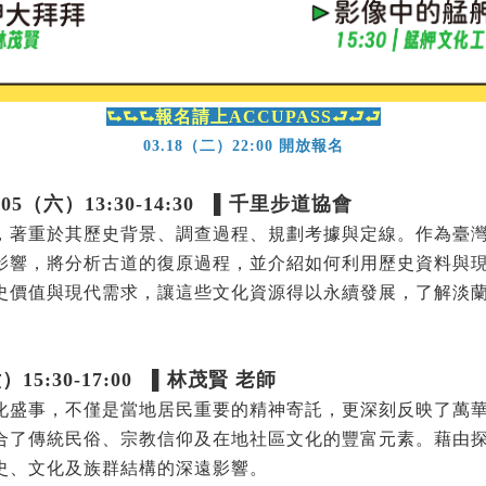
⮑⮑⮑報名請上ACCUPASS⮐⮐⮐
03.18（二）22:00 開放報名
（六）13:30-14:30 ▌千里步道協會
，著重於其歷史背景、調查過程、規劃考據與定線。作為臺
影響，將分析古道的復原過程，並介紹如何利用歷史資料與
史價值與現代需求，讓這些文化資源得以永續發展，了解淡
5:30-17:00 ▌林茂賢 老師
化盛事，不僅是當地居民重要的精神寄託，更深刻反映了萬
合了傳統民俗、宗教信仰及在地社區文化的豐富元素。藉由
史、文化及族群結構的深遠影響。