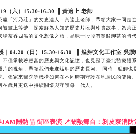
（六）15:30-16:30 ▌黃適上 老師
茶座「河乃莊」的文史達人－黃適上老師，帶領大家一同走
何被畫上等號，探索鮮為人知的歷史片段與珍貴故事，為茶
來場茶香四溢的文化想像之旅，品味一段段有關艋舺茶的時
4.20（日）15:30-16:30 ▌艋舺文化工作室 吳
，不僅承載著豐富的歷史與文化記憶，也見證了臺北醫療體
照片的視角，帶領我們走進艋舺的歷史長河。 同時，艋舺也
院、張家來醫院等機構如何在不同時期守護在地居民的健康
何在歲月更迭中持續關懷與守護每一代人。
弄JAM鬧熱 ▒ 街區表演 📍鬧熱舞台：剝皮寮消