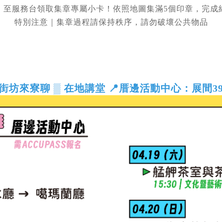
｜至服務台領取集章專屬小卡！依照地圖集滿5個印章，完成
特別注意｜集章過程請保持秩序，請勿破壞公共物品
 街坊來寮聊 ▒ 在地講堂
📍厝邊活動中心：展間3