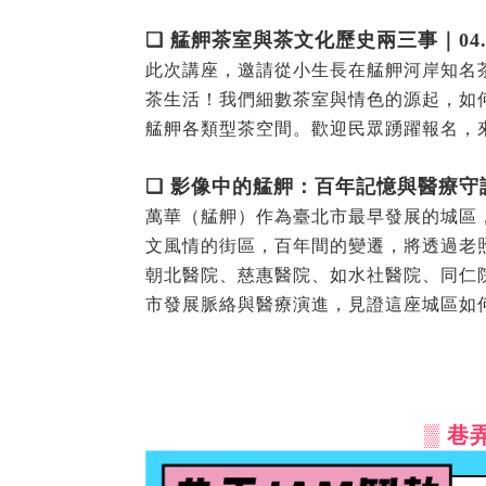
❏ 艋舺茶室與茶文化歷史兩三事｜04.19
此次講座，邀請從小生長在艋舺河岸知名
茶生活！我們細數茶室與情色的源起，如
艋舺各類型茶空間。歡迎民眾踴躍報名，
❏ 影像中的艋舺：百年記憶與醫療守護｜0
萬華（艋舺）作為臺北市最早發展的城區
文風情的街區，百年間的變遷，將透過老
朝北醫院、慈惠醫院、如水社醫院、同仁
市發展脈絡與醫療演進，見證這座城區如
▒ 巷