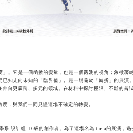
「角度」。它是一個函數的變量，也是一個觀測的視角；象徵
年，從已知走向未知的「臨界值」。是一場關於「轉折」的展演
並伸向更廣闊、多元的領域。在材料中探討極限、不斷的嘗
角度，與我們一同見證這場不確定的轉變。
系 設計組116級的創作者。為了這場名為 theta的展演