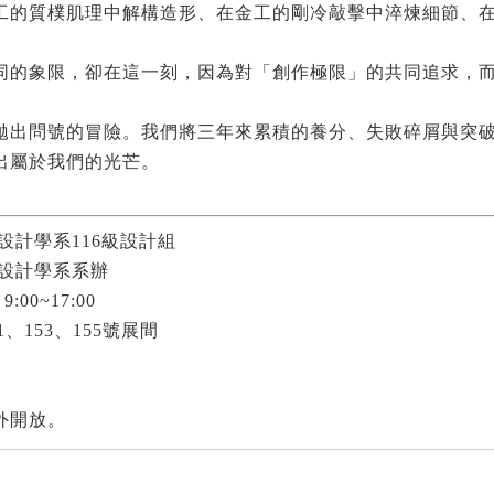
工的質樸肌理中解構造形、在金工的剛冷敲擊中淬煉細節、
的象限，卻在這一刻，因為對「創作極限」的共同追求，而交會
出問號的冒險。我們將三年來累積的養分、失敗碎屑與突破瞬
出屬於我們的光芒。
設計學系116級設計組
設計學系系辦
9:00~17:00
、153、155號展間
外開放。