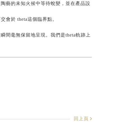
在陶藝的未知火候中等待蛻變，並在產品設
於 theta這個臨界點。
間毫無保留地呈現。我們是theta軌跡上
回上頁