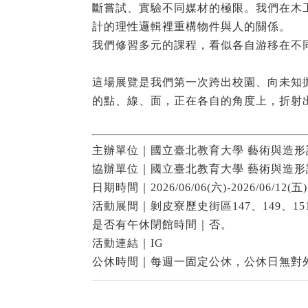
斷嘗試、實驗不同媒材的極限。我們在木
計的理性邏輯裡重構物件與人的關係。
我們修習多元的課程，看似各自游移在不同
這場展覽是我們第一次跨出校園、向未知拋
的點、線、面，正在各自的角度上，折射
主辦單位｜國立臺北教育大學 藝術與造形
協辦單位｜國立臺北教育大學 藝術與造形
日期時間｜2026/06/06(六)-2026/06/12(五) 
活動展間｜剝皮寮歷史街區147、149、151
是否有午休閉館時間｜否。
活動連結｜
IG
公休時間｜每週一固定公休，公休日無對