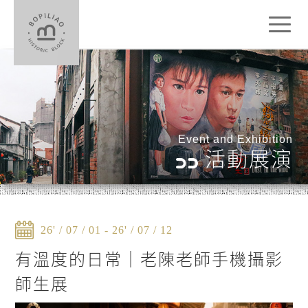
Toggl
naviga
Event and Exhibition
活動展演
26' / 07 / 01 - 26' / 07 / 12
有溫度的日常｜老陳老師手機攝影
師生展